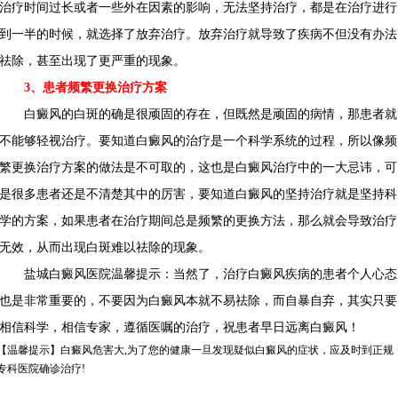
治疗时间过长或者一些外在因素的影响，无法坚持治疗，都是在治疗进行
到一半的时候，就选择了放弃治疗。放弃治疗就导致了疾病不但没有办法
祛除，甚至出现了更严重的现象。
3、患者频繁更换治疗方案
白癜风的白斑的确是很顽固的存在，但既然是顽固的病情，那患者就
不能够轻视治疗。要知道白癜风的治疗是一个科学系统的过程，所以像频
繁更换治疗方案的做法是不可取的，这也是白癜风治疗中的一大忌讳，可
是很多患者还是不清楚其中的厉害，要知道白癜风的坚持治疗就是坚持科
学的方案，如果患者在治疗期间总是频繁的更换方法，那么就会导致治疗
无效，从而出现白斑难以祛除的现象。
盐城白癜风医院温馨提示：当然了，治疗白癜风疾病的患者个人心态
也是非常重要的，不要因为白癜风本就不易祛除，而自暴自弃，其实只要
相信科学，相信专家，遵循医嘱的治疗，祝患者早日远离白癜风！
【温馨提示】
白癜风危害大,为了您的健康一旦发现疑似白癜风的症状，应及时到正规
专科医院确诊治疗!