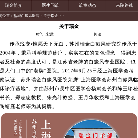
瑞金简介
医生问诊
诊室动态
来院路线
前位置：
盐城白癜风医院
>
关于瑞金
> >
关于瑞金
江苏治疗白癜风医院
时间:
来源:
阅读:
传承蜕变•惟愿天下无白，苏州瑞金白癜风研究院传承于
2004年，秉承科学规范诊疗，实实在在的
复色
理念，得到患
者及社会的高度认可，是江苏省老牌的白癜风专业医院，也
是人们口中的“老牌”医院。2017年6月25日经上海医学会考
察认证，苏州瑞金白癜风医院荣膺”上海医学会苏州白癜风
床诊疗
基地”
。并由苏州市吴中区医学会杨斌会长和陈玉珍
书长、
郑志忠教授、朱光斗教授、王月华教授和上海医学会
陶靖庭老师等为其揭牌。