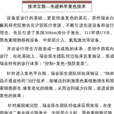
技术立院—先进科学复色技术
设备是诊疗的基础，更是快速复色的基石。苏州瑞金
癜风研究院整合京沪苏医疗资源，不断引进先进设备和诊
理念。先后引进了美国308nm准分子激光、311窄谱UVB
黑色素细胞移植设备、中胚层介入、氦氖激光等设备。
并在诊疗理念方面形成一套成熟的体系，坚持中西双
诊疗，在此基础上，瑞金医生团队经过临床反复验证，形
瑞金特有的诊疗体系：“控制+复色+预防复发”。
针对进入复色平台期，瑞金医生团队经临床验证，“纳
晶片透皮给药”治疗技术，能够达到刺激黑色素细胞增生和
素细胞新生,修复老化的细胞，从而达到减少白斑，促进皮
复色的效果；
针对顽固难治型，瑞金医生团队经临床应用发现，在使
用脉冲二氧化碳点阵激光、中胚层介入时，黑色素细胞可随