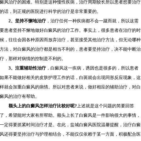
癜风治疗的困难。特别是这种慢性疾病，治疗周期较长所以患者想要治疗
的话，到正规的医院进行科学的治疗是非常重要的。
2、坚持不懈地治疗
，治疗任何一种疾病都不会一蹴而就，所以这需
要患者坚持不懈地做好白癜风的治疗工作。事实上，很多患者在治疗的时
候，往往会因各种原因而放弃治疗，甚至接受其他治疗方法，但无论哪种
方法，对白癜风的治疗都是相当不利的，患者要坚持治疗，决不能中断治
疗，那样对病情的控制是不利的。
3、注重辅助性治疗
，白癜风这一疾病，诱因也是很多的，所以患者
如果不能做好相关的皮肤护理工作的话，白斑就会出现同形反应现象，这
样就会加重白癜风的病情。所以对患者来说，做好相应的辅助治疗，对白
癜风的治疗有帮助。
额头上的白癜风怎样治疗比较好呢?
上述就是这个问题的简要回答
了，希望能对大家有所帮助。额头上长了白癜风是一件影响很大的事情，
一定得要抓紧时间治疗才是。在此，盐城白癜风医院温馨提醒，治疗白癜
风还得要坚持治疗与护理相结合，不能仅仅依赖于某一方面，积极配合医